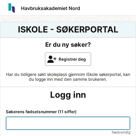
Havbruksakademiet Nord
ISKOLE - SØKERPORTAL
Er du ny søker?
Registrer deg
Har du tidligere søkt skoleplass gjennom iSkole søkerportal, kan
du logge inn med den samme brukeren.
Logg inn
Søkerens fødselsnummer (11 siffer)
Glemt passord
Du
11
Du
kan
tegn
Søkerens fødselsnummer
kan
angi
igjen.
Nødvendig
angi
Nødvendig